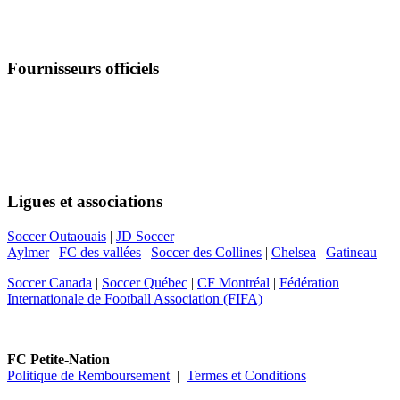
Fournisseurs officiels
Suivez-nous
Ligues et associations
Soccer Outaouais
|
JD Soccer
Aylmer
|
FC des vallées
|
Soccer des Collines
|
Chelsea
|
Gatineau
Soccer Canada
|
Soccer Québec
|
CF Montréal
|
Fédération
Internationale de Football Association (FIFA)
FC Petite-Nation
Politique de Remboursement
|
Termes et Conditions