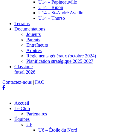
U14 – Papineauville
U14 – Ripon
U14 – St-André Avellin
U14 – Thurso
Terrains
Documentations
Joueurs
Parents
Entraîneurs
Arbitres
Règlements généraux (octobre 2024)
Planification stratégique 2025-2027
Classique
futsal 2026
Contactez-nous
|
FAQ
Accueil
Le Club
Partenaires
Équipes
U6
U6 – Étoile du Nord