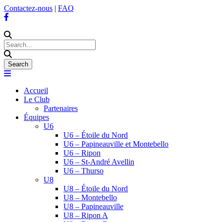
Contactez-nous
|
FAQ
Accueil
Le Club
Partenaires
Équipes
U6
U6 – Étoile du Nord
U6 – Papineauville et Montebello
U6 – Ripon
U6 – St-André Avellin
U6 – Thurso
U8
U8 – Étoile du Nord
U8 – Montebello
U8 – Papineauville
U8 – Ripon A