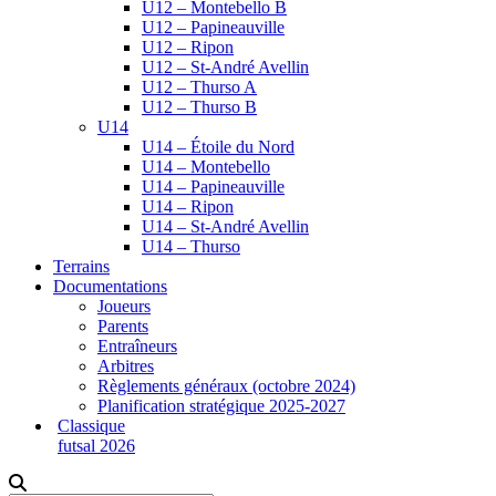
U12 – Montebello B
U12 – Papineauville
U12 – Ripon
U12 – St-André Avellin
U12 – Thurso A
U12 – Thurso B
U14
U14 – Étoile du Nord
U14 – Montebello
U14 – Papineauville
U14 – Ripon
U14 – St-André Avellin
U14 – Thurso
Terrains
Documentations
Joueurs
Parents
Entraîneurs
Arbitres
Règlements généraux (octobre 2024)
Planification stratégique 2025-2027
Classique
futsal 2026