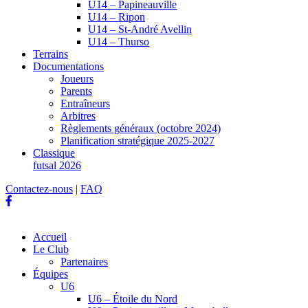
U14 – Papineauville
U14 – Ripon
U14 – St-André Avellin
U14 – Thurso
Terrains
Documentations
Joueurs
Parents
Entraîneurs
Arbitres
Règlements généraux (octobre 2024)
Planification stratégique 2025-2027
Classique
futsal 2026
Contactez-nous
|
FAQ
Accueil
Le Club
Partenaires
Équipes
U6
U6 – Étoile du Nord