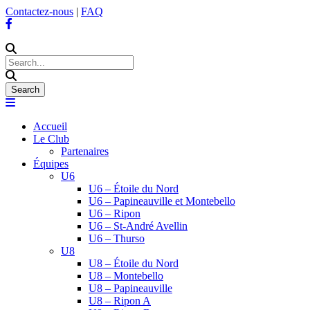
Contactez-nous
|
FAQ
Accueil
Le Club
Partenaires
Équipes
U6
U6 – Étoile du Nord
U6 – Papineauville et Montebello
U6 – Ripon
U6 – St-André Avellin
U6 – Thurso
U8
U8 – Étoile du Nord
U8 – Montebello
U8 – Papineauville
U8 – Ripon A