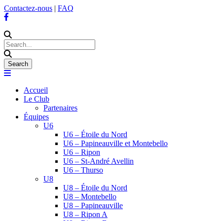
Contactez-nous
|
FAQ
Accueil
Le Club
Partenaires
Équipes
U6
U6 – Étoile du Nord
U6 – Papineauville et Montebello
U6 – Ripon
U6 – St-André Avellin
U6 – Thurso
U8
U8 – Étoile du Nord
U8 – Montebello
U8 – Papineauville
U8 – Ripon A