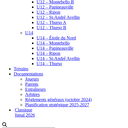
U12 – Montebello B
U12 – Papineauville
U12 – Ripon
U12 – St-André Avellin
U12 – Thurso A
U12 – Thurso B
U14
U14 – Étoile du Nord
U14 – Montebello
U14 – Papineauville
U14 – Ripon
U14 – St-André Avellin
U14 – Thurso
Terrains
Documentations
Joueurs
Parents
Entraîneurs
Arbitres
Règlements généraux (octobre 2024)
Planification stratégique 2025-2027
Classique
futsal 2026