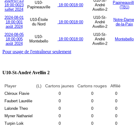
2024-07-23
U10-St-
U10-
Papineauvil
18:00:00
23
18:00:00
18:00
André
Papineauville
(TB1)
juillet 2024
Avellin-2
2024-08-01
U10-St-
U10-Étoile
Notre-Dame
18:00:00
1
18:00:00
18:00
André
du Nord
de-la-Paix
août 2024
Avellin-2
2024-08-05
U10-St-
U10-
18:00:00
5
18:00:00
18:00
André
Montebello
Montebello
août 2024
Avellin-2
Pour usage de l'entraîneur seulement
U10-St-André Avellin 2
Player
(L)
Cartons jaunes
Cartons rouges
Affilié
Cléroux Flavie
0
0
0
Faubert Laurélie
0
0
0
Lalonde Theo
0
0
0
Myner Nathaniel
0
0
0
Turpin Loik
0
0
0