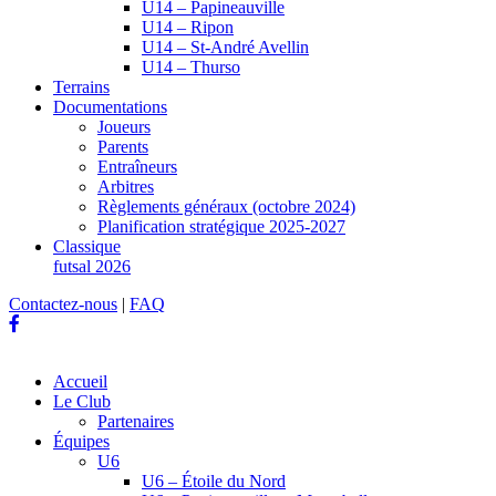
U14 – Papineauville
U14 – Ripon
U14 – St-André Avellin
U14 – Thurso
Terrains
Documentations
Joueurs
Parents
Entraîneurs
Arbitres
Règlements généraux (octobre 2024)
Planification stratégique 2025-2027
Classique
futsal 2026
Contactez-nous
|
FAQ
Accueil
Le Club
Partenaires
Équipes
U6
U6 – Étoile du Nord