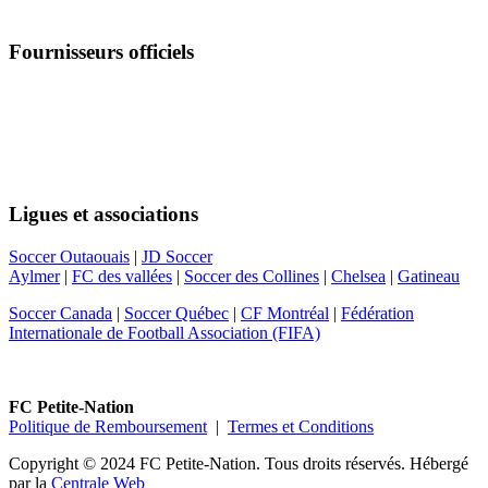
Fournisseurs officiels
Suivez-nous
Ligues et associations
Soccer Outaouais
|
JD Soccer
Aylmer
|
FC des vallées
|
Soccer des Collines
|
Chelsea
|
Gatineau
Soccer Canada
|
Soccer Québec
|
CF Montréal
|
Fédération
Internationale de Football Association (FIFA)
FC Petite-Nation
Politique de Remboursement
|
Termes et Conditions
Copyright © 2024 FC Petite-Nation. Tous droits réservés.
Hébergé
par la
Centrale Web