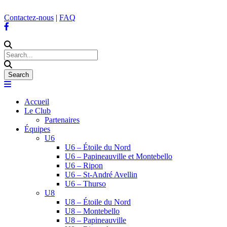
Contactez-nous
|
FAQ
Accueil
Le Club
Partenaires
Équipes
U6
U6 – Étoile du Nord
U6 – Papineauville et Montebello
U6 – Ripon
U6 – St-André Avellin
U6 – Thurso
U8
U8 – Étoile du Nord
U8 – Montebello
U8 – Papineauville