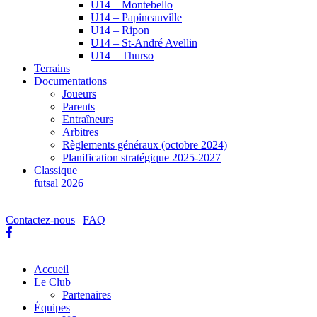
U14 – Montebello
U14 – Papineauville
U14 – Ripon
U14 – St-André Avellin
U14 – Thurso
Terrains
Documentations
Joueurs
Parents
Entraîneurs
Arbitres
Règlements généraux (octobre 2024)
Planification stratégique 2025-2027
Classique
futsal 2026
Contactez-nous
|
FAQ
Accueil
Le Club
Partenaires
Équipes