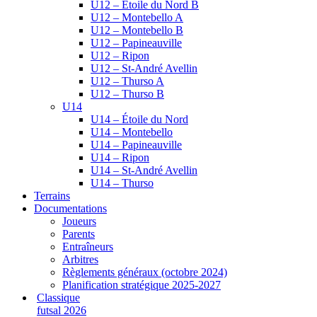
U12 – Étoile du Nord B
U12 – Montebello A
U12 – Montebello B
U12 – Papineauville
U12 – Ripon
U12 – St-André Avellin
U12 – Thurso A
U12 – Thurso B
U14
U14 – Étoile du Nord
U14 – Montebello
U14 – Papineauville
U14 – Ripon
U14 – St-André Avellin
U14 – Thurso
Terrains
Documentations
Joueurs
Parents
Entraîneurs
Arbitres
Règlements généraux (octobre 2024)
Planification stratégique 2025-2027
Classique
futsal 2026