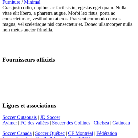
Furniture
/
Minimal
Cras justo odio, dapibus ac facilisis in, egestas eget quam. Nulla
vitae elit libero, a pharetra augue. Morbi leo risus, porta ac
consectetur ac, vestibulum at eros. Praesent commodo cursus
magna, vel scelerisque nisl consectetur et. Donec ullamcorper nulla
non metus auctor fringilla.
Fournisseurs officiels
Suivez-nous
Ligues et associations
Soccer Outaouais
|
JD Soccer
Aylmer
|
FC des vallées
|
Soccer des Collines
|
Chelsea
|
Gatineau
Soccer Canada
|
Soccer Québec
|
CF Montréal
|
Fédération