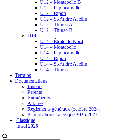
U12 – Montebello B
U12 – Papineauville
U12 – Ripon
U12 – St-André Avellin
U12 – Thurso A
U12 – Thurso B
U14
U14 – Étoile du Nord
U14 – Montebello
U14 – Papineauville
U14 – Ripon
U14 – St-André Avellin
U14 – Thurso
Terrains
Documentations
Joueurs
Parents
Entraîneurs
Arbitres
Règlements généraux (octobre 2024)
Planification stratégique 2025-2027
Classique
futsal 2026