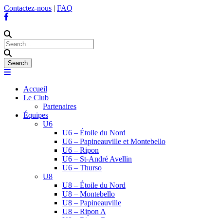
Contactez-nous
|
FAQ
Accueil
Le Club
Partenaires
Équipes
U6
U6 – Étoile du Nord
U6 – Papineauville et Montebello
U6 – Ripon
U6 – St-André Avellin
U6 – Thurso
U8
U8 – Étoile du Nord
U8 – Montebello
U8 – Papineauville
U8 – Ripon A