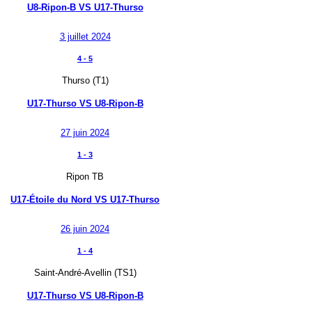
U8-Ripon-B
VS
U17-Thurso
3 juillet 2024
4
-
5
Thurso (T1)
U17-Thurso
VS
U8-Ripon-B
27 juin 2024
1
-
3
Ripon TB
U17-Étoile du Nord
VS
U17-Thurso
26 juin 2024
1
-
4
Saint-André-Avellin (TS1)
U17-Thurso
VS
U8-Ripon-B