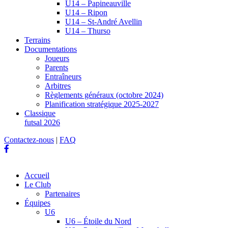
U14 – Papineauville
U14 – Ripon
U14 – St-André Avellin
U14 – Thurso
Terrains
Documentations
Joueurs
Parents
Entraîneurs
Arbitres
Règlements généraux (octobre 2024)
Planification stratégique 2025-2027
Classique
futsal 2026
Contactez-nous
|
FAQ
Accueil
Le Club
Partenaires
Équipes
U6
U6 – Étoile du Nord