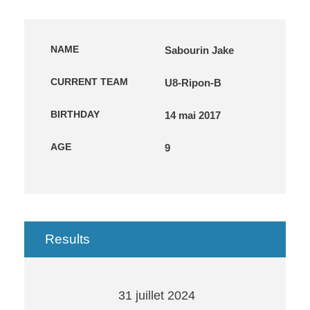
NAME
Sabourin Jake
CURRENT TEAM
U8-Ripon-B
BIRTHDAY
14 mai 2017
AGE
9
Results
31 juillet 2024