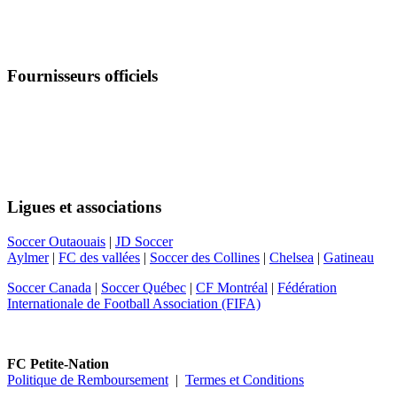
Fournisseurs officiels
Suivez-nous
Ligues et associations
Soccer Outaouais
|
JD Soccer
Aylmer
|
FC des vallées
|
Soccer des Collines
|
Chelsea
|
Gatineau
Soccer Canada
|
Soccer Québec
|
CF Montréal
|
Fédération
Internationale de Football Association (FIFA)
FC Petite-Nation
Politique de Remboursement
|
Termes et Conditions