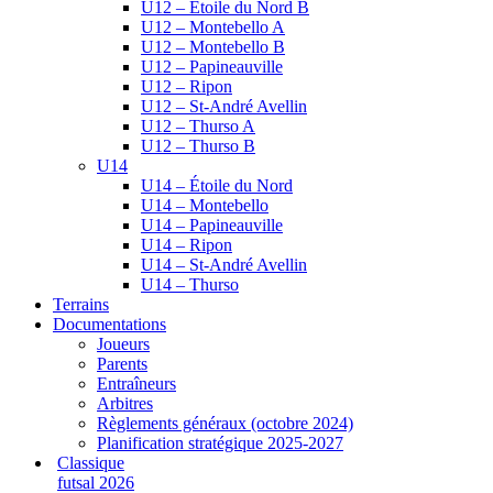
U12 – Étoile du Nord B
U12 – Montebello A
U12 – Montebello B
U12 – Papineauville
U12 – Ripon
U12 – St-André Avellin
U12 – Thurso A
U12 – Thurso B
U14
U14 – Étoile du Nord
U14 – Montebello
U14 – Papineauville
U14 – Ripon
U14 – St-André Avellin
U14 – Thurso
Terrains
Documentations
Joueurs
Parents
Entraîneurs
Arbitres
Règlements généraux (octobre 2024)
Planification stratégique 2025-2027
Classique
futsal 2026