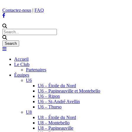
Contactez-nous
|
FAQ
Accueil
Le Club
Partenaires
Équipes
U6
U6 – Étoile du Nord
U6 – Papineauville et Montebello
U6 – Ripon
U6 – St-André Avellin
U6 – Thurso
U8
U8 – Étoile du Nord
U8 – Montebello
U8 – Papineauville