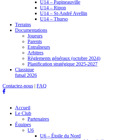
U14 – Papineauville
U14 – Ripon
U14 – St-André Avellin
U14 – Thurso
Terrains
Documentations
Joueurs
Parents
Entraîneurs
Arbitres
Règlements généraux (octobre 2024)
Planification stratégique 2025-2027
Classique
futsal 2026
Contactez-nous
|
FAQ
Accueil
Le Club
Partenaires
Équipes
U6
U6 – Étoile du Nord