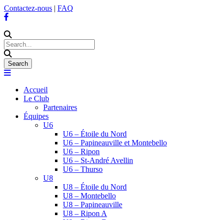
Contactez-nous
|
FAQ
Accueil
Le Club
Partenaires
Équipes
U6
U6 – Étoile du Nord
U6 – Papineauville et Montebello
U6 – Ripon
U6 – St-André Avellin
U6 – Thurso
U8
U8 – Étoile du Nord
U8 – Montebello
U8 – Papineauville
U8 – Ripon A