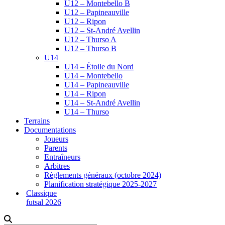
U12 – Montebello B
U12 – Papineauville
U12 – Ripon
U12 – St-André Avellin
U12 – Thurso A
U12 – Thurso B
U14
U14 – Étoile du Nord
U14 – Montebello
U14 – Papineauville
U14 – Ripon
U14 – St-André Avellin
U14 – Thurso
Terrains
Documentations
Joueurs
Parents
Entraîneurs
Arbitres
Règlements généraux (octobre 2024)
Planification stratégique 2025-2027
Classique
futsal 2026