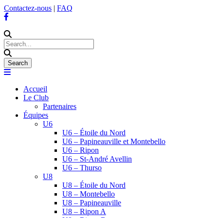
Contactez-nous
|
FAQ
Accueil
Le Club
Partenaires
Équipes
U6
U6 – Étoile du Nord
U6 – Papineauville et Montebello
U6 – Ripon
U6 – St-André Avellin
U6 – Thurso
U8
U8 – Étoile du Nord
U8 – Montebello
U8 – Papineauville
U8 – Ripon A