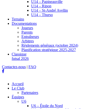
U14 – Papineauville
U14 – Ripon
U14 – St-André Avellin
U14 – Thurso
Terrains
Documentations
Joueurs
Parents
Entraîneurs
Arbitres
Règlements généraux (octobre 2024)
Planification stratégique 2025-2027
Classique
futsal 2026
Contactez-nous
|
FAQ
Accueil
Le Club
Partenaires
Équipes
U6
U6 – Étoile du Nord