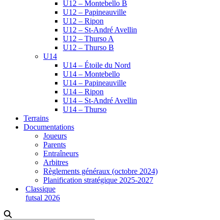
U12 – Montebello B
U12 – Papineauville
U12 – Ripon
U12 – St-André Avellin
U12 – Thurso A
U12 – Thurso B
U14
U14 – Étoile du Nord
U14 – Montebello
U14 – Papineauville
U14 – Ripon
U14 – St-André Avellin
U14 – Thurso
Terrains
Documentations
Joueurs
Parents
Entraîneurs
Arbitres
Règlements généraux (octobre 2024)
Planification stratégique 2025-2027
Classique
futsal 2026