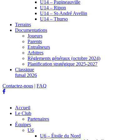
U14 – Papineauville
U14 – Ripon
U14 – St-André Avellin
U14 – Thurso
Terrains
Documentations
Joueurs
Parents
Entraîneurs
Arbitres
Règlements généraux (octobre 2024)
Planification stratégique 2025-2027
Classique
futsal 2026
Contactez-nous
|
FAQ
Accueil
Le Club
Partenaires
Équipes
U6
U6 – Étoile du Nord