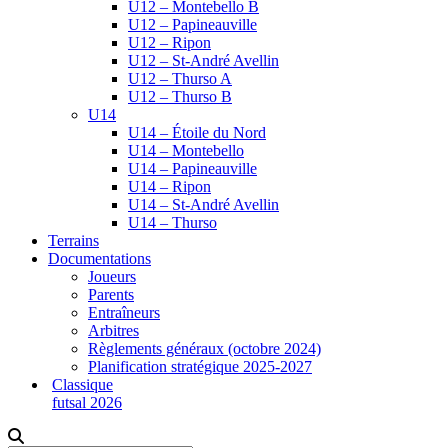
U12 – Montebello B
U12 – Papineauville
U12 – Ripon
U12 – St-André Avellin
U12 – Thurso A
U12 – Thurso B
U14
U14 – Étoile du Nord
U14 – Montebello
U14 – Papineauville
U14 – Ripon
U14 – St-André Avellin
U14 – Thurso
Terrains
Documentations
Joueurs
Parents
Entraîneurs
Arbitres
Règlements généraux (octobre 2024)
Planification stratégique 2025-2027
Classique
futsal 2026