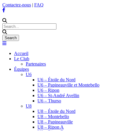
Contactez-nous
|
FAQ
Accueil
Le Club
Partenaires
Équipes
U6
U6 – Étoile du Nord
U6 – Papineauville et Montebello
U6 – Ripon
U6 – St-André Avellin
U6 – Thurso
U8
U8 – Étoile du Nord
U8 – Montebello
U8 – Papineauville
U8 – Ripon A