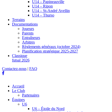
U14 – Papineauville
U14 – Ripon
U14 – St-André Avellin
U14 – Thurso
Terrains
Documentations
Joueurs
Parents
Entraîneurs
Arbitres
Règlements généraux (octobre 2024)
Planification stratégique 2025-2027
Classique
futsal 2026
Contactez-nous
|
FAQ
Accueil
Le Club
Partenaires
Équipes
U6
U6 – Étoile du Nord