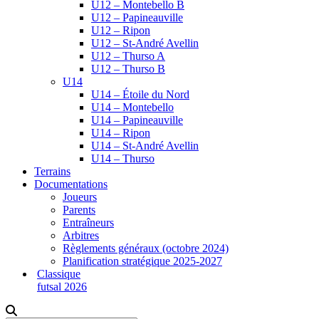
U12 – Montebello B
U12 – Papineauville
U12 – Ripon
U12 – St-André Avellin
U12 – Thurso A
U12 – Thurso B
U14
U14 – Étoile du Nord
U14 – Montebello
U14 – Papineauville
U14 – Ripon
U14 – St-André Avellin
U14 – Thurso
Terrains
Documentations
Joueurs
Parents
Entraîneurs
Arbitres
Règlements généraux (octobre 2024)
Planification stratégique 2025-2027
Classique
futsal 2026