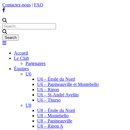
Contactez-nous
|
FAQ
Accueil
Le Club
Partenaires
Équipes
U6
U6 – Étoile du Nord
U6 – Papineauville et Montebello
U6 – Ripon
U6 – St-André Avellin
U6 – Thurso
U8
U8 – Étoile du Nord
U8 – Montebello
U8 – Papineauville
U8 – Ripon A