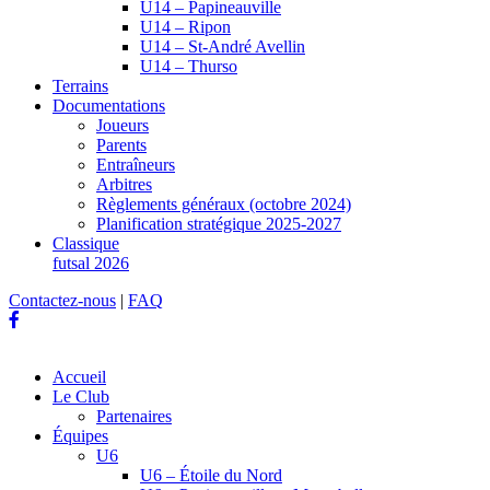
U14 – Papineauville
U14 – Ripon
U14 – St-André Avellin
U14 – Thurso
Terrains
Documentations
Joueurs
Parents
Entraîneurs
Arbitres
Règlements généraux (octobre 2024)
Planification stratégique 2025-2027
Classique
futsal 2026
Contactez-nous
|
FAQ
Accueil
Le Club
Partenaires
Équipes
U6
U6 – Étoile du Nord