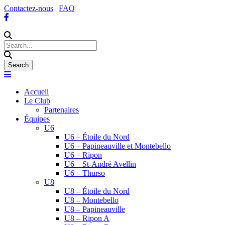
Contactez-nous
|
FAQ
Accueil
Le Club
Partenaires
Équipes
U6
U6 – Étoile du Nord
U6 – Papineauville et Montebello
U6 – Ripon
U6 – St-André Avellin
U6 – Thurso
U8
U8 – Étoile du Nord
U8 – Montebello
U8 – Papineauville
U8 – Ripon A