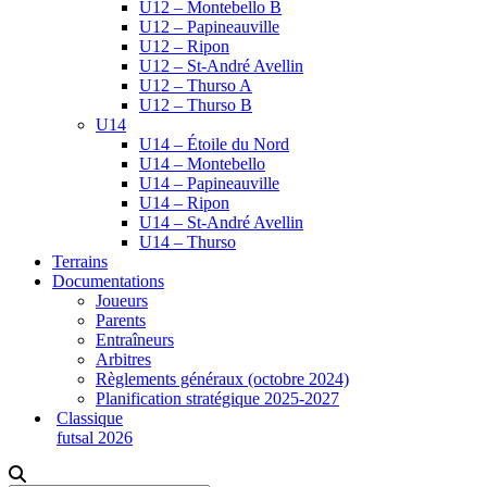
U12 – Montebello B
U12 – Papineauville
U12 – Ripon
U12 – St-André Avellin
U12 – Thurso A
U12 – Thurso B
U14
U14 – Étoile du Nord
U14 – Montebello
U14 – Papineauville
U14 – Ripon
U14 – St-André Avellin
U14 – Thurso
Terrains
Documentations
Joueurs
Parents
Entraîneurs
Arbitres
Règlements généraux (octobre 2024)
Planification stratégique 2025-2027
Classique
futsal 2026