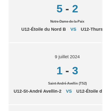
5
-
2
Notre-Dame-de-la-Paix
U12-Étoile du Nord B
VS
U12-Thurso –
9 juillet 2024
1
-
3
Saint-André-Avellin (TS2)
U12-St-André Avellin-2
VS
U12-Étoile du N