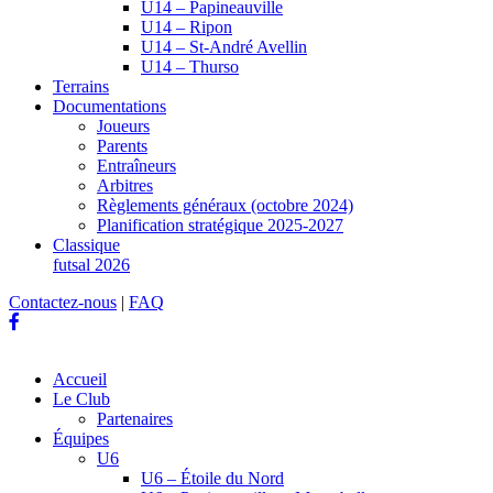
U14 – Papineauville
U14 – Ripon
U14 – St-André Avellin
U14 – Thurso
Terrains
Documentations
Joueurs
Parents
Entraîneurs
Arbitres
Règlements généraux (octobre 2024)
Planification stratégique 2025-2027
Classique
futsal 2026
Contactez-nous
|
FAQ
Accueil
Le Club
Partenaires
Équipes
U6
U6 – Étoile du Nord