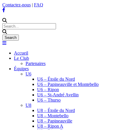
Contactez-nous
|
FAQ
Accueil
Le Club
Partenaires
Équipes
U6
U6 – Étoile du Nord
U6 – Papineauville et Montebello
U6 – Ripon
U6 – St-André Avellin
U6 – Thurso
U8
U8 – Étoile du Nord
U8 – Montebello
U8 – Papineauville
U8 – Ripon A