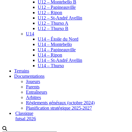
U12 – Montebello B
U12 – Papineauville
U12 – Ripon
U12 – St-André Avellin
U12 – Thurso A
U12 – Thurso B
U14
U14 – Étoile du Nord
U14 – Montebello
U14 – Papineauville
U14 – Ripon
U14 – St-André Avellin
U14 – Thurso
Terrains
Documentations
Joueurs
Parents
Entraîneurs
Arbitres
Règlements généraux (octobre 2024)
Planification stratégique 2025-2027
Classique
futsal 2026