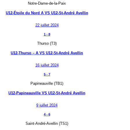
Notre-Dame-de-la-Paix
U12-Étoile du Nord A
VS
U12-St-André Avellin
22 juillet 2024
1
-
8
Thurso (T3)
U12-Thurso – A
VS
U12-St-André Avellin
16 juillet 2024
5
-
7
Papineauville (TB1)
U12-Papineauville
VS
U12-St-André Avellin
9 juillet 2024
4
-
6
Saint-André-Avellin (TS1)