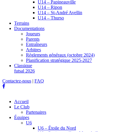
U14 – Papineauville
U14 – Ripon
U14 – St-André Avellin
U14 – Thurso
Terrains
Documentations
Joueurs
Parents
Entraîneurs
Arbitres
Règlements généraux (octobre 2024)
Planification stratégique 2025-2027
Classique
futsal 2026
Contactez-nous
|
FAQ
Accueil
Le Club
Partenaires
Équipes
U6
U6 – Étoile du Nord