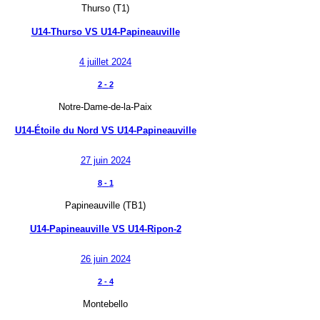
Thurso (T1)
U14-Thurso
VS
U14-Papineauville
4 juillet 2024
2
-
2
Notre-Dame-de-la-Paix
U14-Étoile du Nord
VS
U14-Papineauville
27 juin 2024
8
-
1
Papineauville (TB1)
U14-Papineauville
VS
U14-Ripon-2
26 juin 2024
2
-
4
Montebello