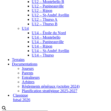
U12 – Montebello B
U12 – Papineauville
U12 – Ripon
U12 – St-André Avellin
U12 – Thurso A
U12 – Thurso B
U14
U14 – Étoile du Nord
U14 – Montebello
U14 – Papineauville
U14 – Ripon
U14 – St-André Avellin
U14 – Thurso
Terrains
Documentations
Joueurs
Parents
Entraîneurs
Arbitres
Règlements généraux (octobre 2024)
Planification stratégique 2025-2027
Classique
futsal 2026