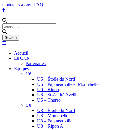
Contactez-nous
|
FAQ
Accueil
Le Club
Partenaires
Équipes
U6
U6 – Étoile du Nord
U6 – Papineauville et Montebello
U6 – Ripon
U6 – St-André Avellin
U6 – Thurso
U8
U8 – Étoile du Nord
U8 – Montebello
U8 – Papineauville
U8 – Ripon A