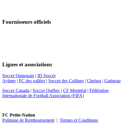
Fournisseurs officiels
Suivez-nous
Ligues et associations
Soccer Outaouais
|
JD Soccer
Aylmer
|
FC des vallées
|
Soccer des Collines
|
Chelsea
|
Gatineau
Soccer Canada
|
Soccer Québec
|
CF Montréal
|
Fédération
Internationale de Football Association (FIFA)
FC Petite-Nation
Politique de Remboursement
|
Termes et Conditions