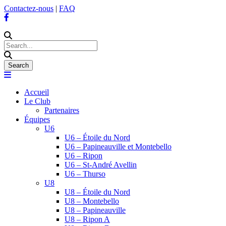
Contactez-nous
|
FAQ
Accueil
Le Club
Partenaires
Équipes
U6
U6 – Étoile du Nord
U6 – Papineauville et Montebello
U6 – Ripon
U6 – St-André Avellin
U6 – Thurso
U8
U8 – Étoile du Nord
U8 – Montebello
U8 – Papineauville
U8 – Ripon A