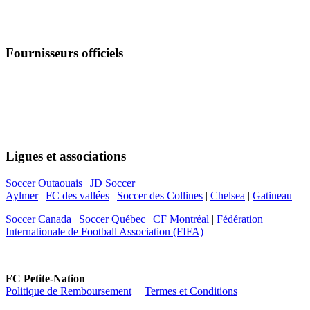
Fournisseurs officiels
Suivez-nous
Ligues et associations
Soccer Outaouais
|
JD Soccer
Aylmer
|
FC des vallées
|
Soccer des Collines
|
Chelsea
|
Gatineau
Soccer Canada
|
Soccer Québec
|
CF Montréal
|
Fédération
Internationale de Football Association (FIFA)
FC Petite-Nation
Politique de Remboursement
|
Termes et Conditions