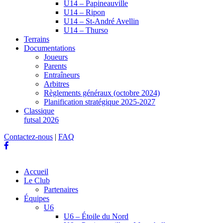
U14 – Papineauville
U14 – Ripon
U14 – St-André Avellin
U14 – Thurso
Terrains
Documentations
Joueurs
Parents
Entraîneurs
Arbitres
Règlements généraux (octobre 2024)
Planification stratégique 2025-2027
Classique
futsal 2026
Contactez-nous
|
FAQ
Accueil
Le Club
Partenaires
Équipes
U6
U6 – Étoile du Nord