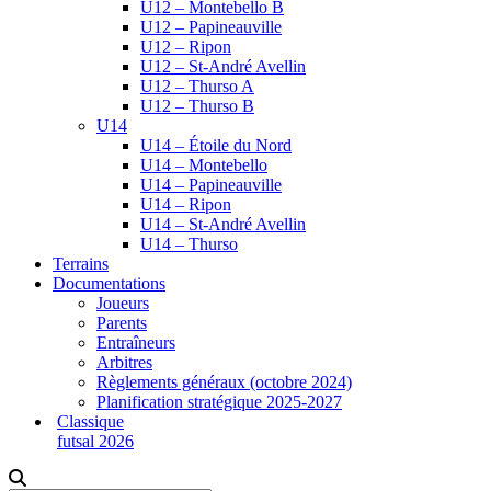
U12 – Montebello B
U12 – Papineauville
U12 – Ripon
U12 – St-André Avellin
U12 – Thurso A
U12 – Thurso B
U14
U14 – Étoile du Nord
U14 – Montebello
U14 – Papineauville
U14 – Ripon
U14 – St-André Avellin
U14 – Thurso
Terrains
Documentations
Joueurs
Parents
Entraîneurs
Arbitres
Règlements généraux (octobre 2024)
Planification stratégique 2025-2027
Classique
futsal 2026