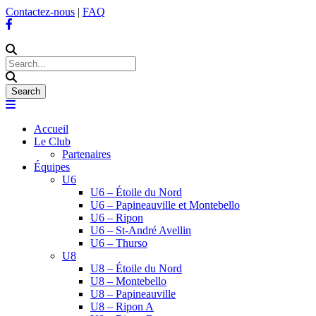
Contactez-nous
|
FAQ
Accueil
Le Club
Partenaires
Équipes
U6
U6 – Étoile du Nord
U6 – Papineauville et Montebello
U6 – Ripon
U6 – St-André Avellin
U6 – Thurso
U8
U8 – Étoile du Nord
U8 – Montebello
U8 – Papineauville
U8 – Ripon A