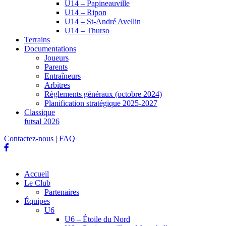
U14 – Papineauville
U14 – Ripon
U14 – St-André Avellin
U14 – Thurso
Terrains
Documentations
Joueurs
Parents
Entraîneurs
Arbitres
Règlements généraux (octobre 2024)
Planification stratégique 2025-2027
Classique
futsal 2026
Contactez-nous
|
FAQ
Accueil
Le Club
Partenaires
Équipes
U6
U6 – Étoile du Nord