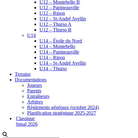
U12 – Montebello B
U12 – Papineauville
U12 – Ripon
U12 – St-André Avellin
U12 – Thurso A
U12 – Thurso B
U14
U14 – Étoile du Nord
U14 – Montebello
U14 – Papineauville
U14 – Ripon
U14 – St-André Avellin
U14 – Thurso
Terrains
Documentations
Joueurs
Parents
Entraîneurs
Arbitres
Règlements généraux (octobre 2024)
Planification stratégique 2025-2027
Classique
futsal 2026