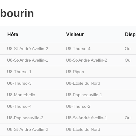
abourin
Hôte
Visiteur
Disp
U8-St-André Avellin-2
U8-Thurso-4
Oui
U8-St-André Avellin-1
U8-St-André Avellin-2
Oui
U8-Thurso-1
U8-Ripon
U8-Thurso-3
U8-Étoile du Nord
U8-Montebello
U8-Papineauville-1
U8-Thurso-4
U8-Thurso-2
U8-Papineauville-2
U8-St-André Avellin-1
Oui
U8-St-André Avellin-2
U8-Étoile du Nord