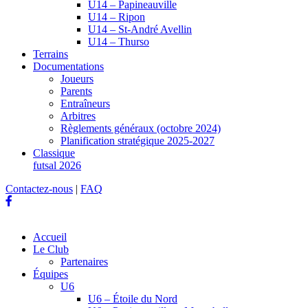
U14 – Papineauville
U14 – Ripon
U14 – St-André Avellin
U14 – Thurso
Terrains
Documentations
Joueurs
Parents
Entraîneurs
Arbitres
Règlements généraux (octobre 2024)
Planification stratégique 2025-2027
Classique
futsal 2026
Contactez-nous
|
FAQ
Accueil
Le Club
Partenaires
Équipes
U6
U6 – Étoile du Nord