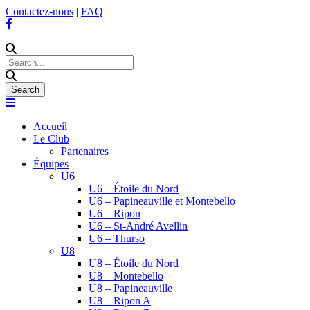
Contactez-nous
|
FAQ
Accueil
Le Club
Partenaires
Équipes
U6
U6 – Étoile du Nord
U6 – Papineauville et Montebello
U6 – Ripon
U6 – St-André Avellin
U6 – Thurso
U8
U8 – Étoile du Nord
U8 – Montebello
U8 – Papineauville
U8 – Ripon A