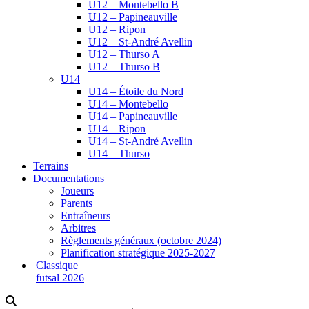
U12 – Montebello B
U12 – Papineauville
U12 – Ripon
U12 – St-André Avellin
U12 – Thurso A
U12 – Thurso B
U14
U14 – Étoile du Nord
U14 – Montebello
U14 – Papineauville
U14 – Ripon
U14 – St-André Avellin
U14 – Thurso
Terrains
Documentations
Joueurs
Parents
Entraîneurs
Arbitres
Règlements généraux (octobre 2024)
Planification stratégique 2025-2027
Classique
futsal 2026