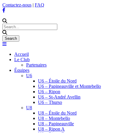
Contactez-nous
|
FAQ
Accueil
Le Club
Partenaires
Équipes
U6
U6 – Étoile du Nord
U6 – Papineauville et Montebello
U6 – Ripon
U6 – St-André Avellin
U6 – Thurso
U8
U8 – Étoile du Nord
U8 – Montebello
U8 – Papineauville
U8 – Ripon A