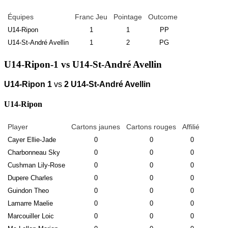
Équipes
Franc Jeu
Pointage
Outcome
U14-Ripon
1
1
PP
U14-St-André Avellin
1
2
PG
U14-Ripon-1 vs U14-St-André Avellin
U14-Ripon
1
vs
2
U14-St-André Avellin
U14-Ripon
Player
Cartons jaunes
Cartons rouges
Affilié
Cayer Ellie-Jade
0
0
0
Charbonneau Sky
0
0
0
Cushman Lily-Rose
0
0
0
Dupere Charles
0
0
0
Guindon Theo
0
0
0
Lamarre Maelie
0
0
0
Marcouiller Loic
0
0
0