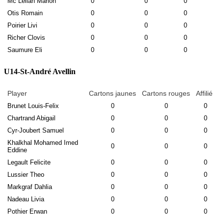
Mc Lellan Marion
0
0
0
Otis Romain
0
0
0
Poirier Livi
0
0
0
Richer Clovis
0
0
0
Saumure Eli
0
0
0
U14-St-André Avellin
Player
Cartons jaunes
Cartons rouges
Affilié
Brunet Louis-Felix
0
0
0
Chartrand Abigail
0
0
0
Cyr-Joubert Samuel
0
0
0
Khalkhal Mohamed Imed
0
0
0
Eddine
Legault Felicite
0
0
0
Lussier Theo
0
0
0
Markgraf Dahlia
0
0
0
Nadeau Livia
0
0
0
Pothier Erwan
0
0
0