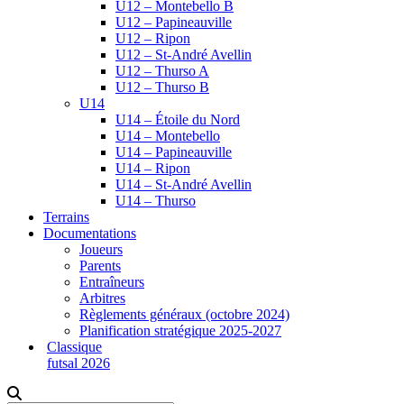
U12 – Montebello B
U12 – Papineauville
U12 – Ripon
U12 – St-André Avellin
U12 – Thurso A
U12 – Thurso B
U14
U14 – Étoile du Nord
U14 – Montebello
U14 – Papineauville
U14 – Ripon
U14 – St-André Avellin
U14 – Thurso
Terrains
Documentations
Joueurs
Parents
Entraîneurs
Arbitres
Règlements généraux (octobre 2024)
Planification stratégique 2025-2027
Classique
futsal 2026