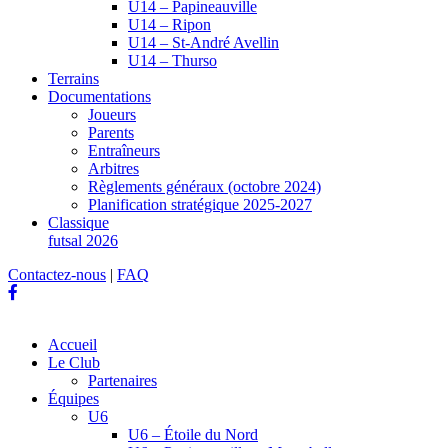
U14 – Papineauville
U14 – Ripon
U14 – St-André Avellin
U14 – Thurso
Terrains
Documentations
Joueurs
Parents
Entraîneurs
Arbitres
Règlements généraux (octobre 2024)
Planification stratégique 2025-2027
Classique
futsal 2026
Contactez-nous
|
FAQ
Accueil
Le Club
Partenaires
Équipes
U6
U6 – Étoile du Nord