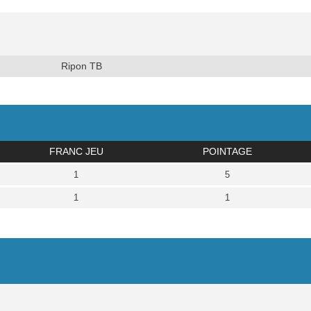
Ripon TB
FRANC JEU
POINTAGE
1
5
1
1