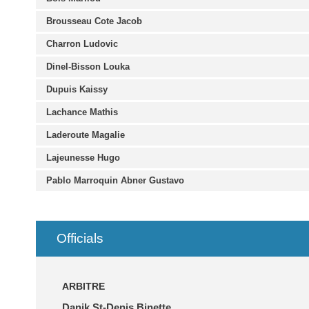
Brousseau Cote Jacob
Charron Ludovic
Dinel-Bisson Louka
Dupuis Kaissy
Lachance Mathis
Laderoute Magalie
Lajeunesse Hugo
Pablo Marroquin Abner Gustavo
Officials
ARBITRE
Danik St-Denis Binette