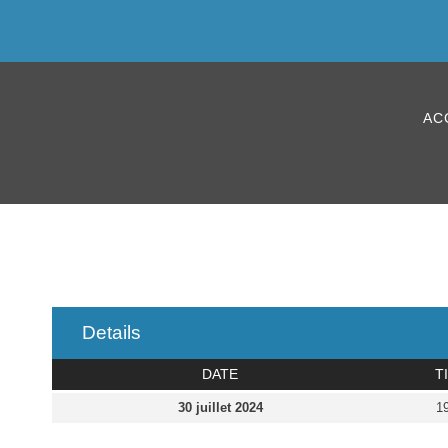
U12-Ri
AC
Details
DATE
T
30 juillet 2024
1