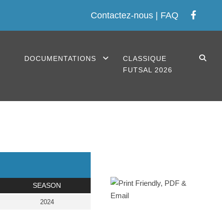
Contactez-nous
|
FAQ
ville-2
S
DOCUMENTATIONS
CLASSIQUE
FUTSAL 2026
SEASON
2024