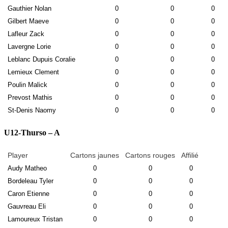
Gauthier Nolan
0
0
0
Gilbert Maeve
0
0
0
Lafleur Zack
0
0
0
Lavergne Lorie
0
0
0
Leblanc Dupuis Coralie
0
0
0
Lemieux Clement
0
0
0
Poulin Malick
0
0
0
Prevost Mathis
0
0
0
St-Denis Naomy
0
0
0
U12-Thurso – A
Player
Cartons jaunes
Cartons rouges
Affilié
Audy Matheo
0
0
0
Bordeleau Tyler
0
0
0
Caron Etienne
0
0
0
Gauvreau Eli
0
0
0
Lamoureux Tristan
0
0
0