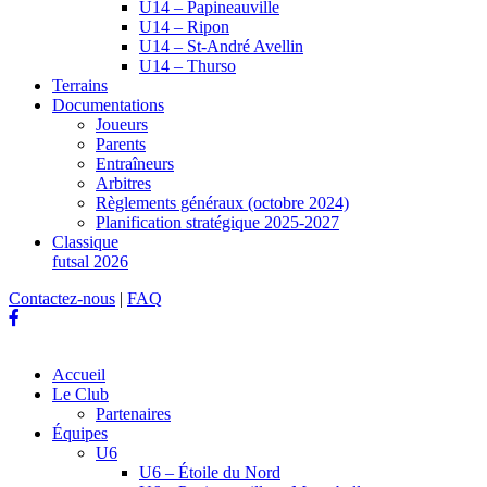
U14 – Papineauville
U14 – Ripon
U14 – St-André Avellin
U14 – Thurso
Terrains
Documentations
Joueurs
Parents
Entraîneurs
Arbitres
Règlements généraux (octobre 2024)
Planification stratégique 2025-2027
Classique
futsal 2026
Contactez-nous
|
FAQ
Accueil
Le Club
Partenaires
Équipes
U6
U6 – Étoile du Nord