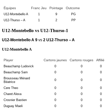
Équipes
Franc Jeu
Pointage
Outcome
U12-Montebello A
1
9
PG
U12-Thurso – A
1
2
PP
U12-Montebello vs U12-Thurso-1
U12-Montebello A
9
vs
2
U12-Thurso – A
U12-Montebello A
Player
Cartons jaunes
Cartons rouges
Affilié
Beauchamp Ludovick
0
0
0
Beauchamp Sam
0
0
0
Brousseau Ménard
0
0
0
Béatrice
Cere Theo
0
0
0
Charet Alexa
0
0
0
Crosnier Bastien
0
0
0
Duguay Maeli
0
0
0