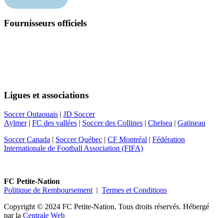
Fournisseurs officiels
Suivez-nous
Ligues et associations
Soccer Outaouais
|
JD Soccer
Aylmer
|
FC des vallées
|
Soccer des Collines
|
Chelsea
|
Gatineau
Soccer Canada
|
Soccer Québec
|
CF Montréal
|
Fédération
Internationale de Football Association (FIFA)
FC Petite-Nation
Politique de Remboursement
|
Termes et Conditions
Copyright © 2024 FC Petite-Nation. Tous droits réservés.
Hébergé
par la
Centrale Web