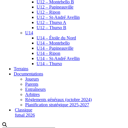
U12 – Montebello B
U12 – Papineauville
U12 – Ripon
U12 – St-André Avellin
U12 – Thurso A
U12 – Thurso B
U14
U14 – Étoile du Nord
U14 – Montebello
U14 – Papineauville
U14 – Ripon
U14 – St-André Avellin
U14 – Thurso
Terrains
Documentations
Joueurs
Parents
Entraîneurs
Arbitres
Règlements généraux (octobre 2024)
Planification stratégique 2025-2027
Classique
futsal 2026