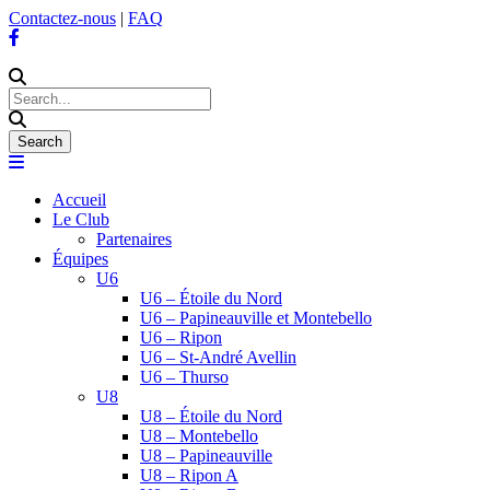
Contactez-nous
|
FAQ
Accueil
Le Club
Partenaires
Équipes
U6
U6 – Étoile du Nord
U6 – Papineauville et Montebello
U6 – Ripon
U6 – St-André Avellin
U6 – Thurso
U8
U8 – Étoile du Nord
U8 – Montebello
U8 – Papineauville
U8 – Ripon A