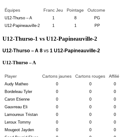
Équipes
Franc Jeu
Pointage
Outcome
U12-Thurso – A
1
8
PG
U12-Papineauville-2
1
1
PP
U12-Thurso-1 vs U12-Papineauville-2
U12-Thurso – A
8
vs
1
U12-Papineauville-2
U12-Thurso – A
Player
Cartons jaunes
Cartons rouges
Affilié
Audy Matheo
0
0
0
Bordeleau Tyler
0
0
0
Caron Etienne
0
0
0
Gauvreau Eli
0
0
0
Lamoureux Tristan
0
0
0
Leroux Tommy
0
0
0
Mougeot Jayden
0
0
0