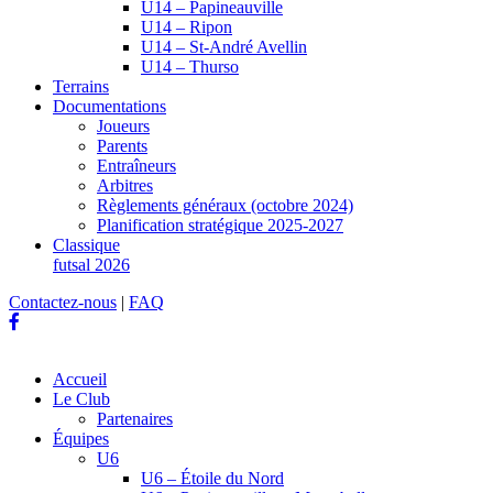
U14 – Papineauville
U14 – Ripon
U14 – St-André Avellin
U14 – Thurso
Terrains
Documentations
Joueurs
Parents
Entraîneurs
Arbitres
Règlements généraux (octobre 2024)
Planification stratégique 2025-2027
Classique
futsal 2026
Contactez-nous
|
FAQ
Accueil
Le Club
Partenaires
Équipes
U6
U6 – Étoile du Nord