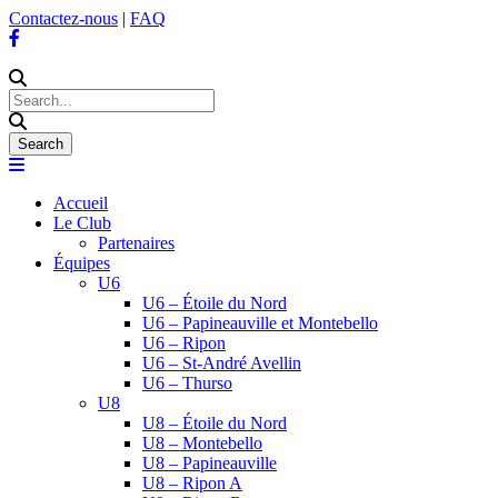
Contactez-nous
|
FAQ
Accueil
Le Club
Partenaires
Équipes
U6
U6 – Étoile du Nord
U6 – Papineauville et Montebello
U6 – Ripon
U6 – St-André Avellin
U6 – Thurso
U8
U8 – Étoile du Nord
U8 – Montebello
U8 – Papineauville
U8 – Ripon A