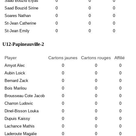
Saad Bouzid Elyas
0
0
0
Saad Bouzid Sirine
0
0
0
Soares Nathan
0
0
0
St-Jean Catherine
0
0
0
St-Jean Emily
0
0
0
U12-Papineauville-2
Player
Cartons jaunes
Cartons rouges
Affilié
Amyot Alec
0
0
0
Aubin Loick
0
0
0
Bernard Zack
0
0
0
Bois Marilou
0
0
0
Brousseau Cote Jacob
0
0
0
Charron Ludovic
0
0
0
Dinel-Bisson Louka
0
0
0
Dupuis Kaissy
0
0
0
Lachance Mathis
0
0
0
Laderoute Magalie
0
0
0