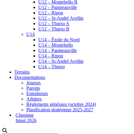
U12 – Montebello B
U12 – Papineauville
U12 – Ripon
U12 – St-André Avellin
U12 – Thurso A
U12 – Thurso B
U14
U14 – Étoile du Nord
U14 – Montebello
U14 – Papineauville
U14 – Ripon
U14 – St-André Avellin
U14 – Thurso
Terrains
Documentations
Joueurs
Parents
Entraîneurs
Arbitres
Règlements généraux (octobre 2024)
Planification stratégique 2025-2027
Classique
futsal 2026