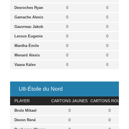
Desroches Ryan
0
0
Gamache Alexis
0
0
Gauvreau Jakob
0
0
Leroux Eugenie
0
0
Mantha Émile
0
0
Menard Alexis
0
0
Vaasa Kalev
0
0
U8-Étoile du Nord
PLAYER
CARTONS JAUNES
CARTONS ROUGES
Brule Mikael
0
0
Devon René
0
0