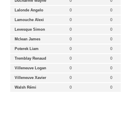
Ducharme Wayne
0
0
Lalonde Angelo
0
0
Lamouche Alexi
0
0
Levesque Simon
0
0
Mclean James
0
0
Poterek Liam
0
0
Tremblay Renaud
0
0
Villeneuve Logan
0
0
Villeneuve Xavier
0
0
Walsh Rémi
0
0