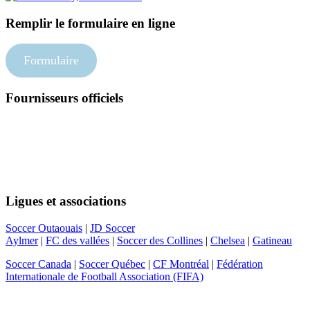
Remplir le formulaire en ligne
Formulaire
Fournisseurs officiels
Suivez-nous
Ligues et associations
Soccer Outaouais
|
JD Soccer
Aylmer
|
FC des vallées
|
Soccer des Collines
|
Chelsea
|
Gatineau
Soccer Canada
|
Soccer Québec
|
CF Montréal
|
Fédération
Internationale de Football Association (FIFA)