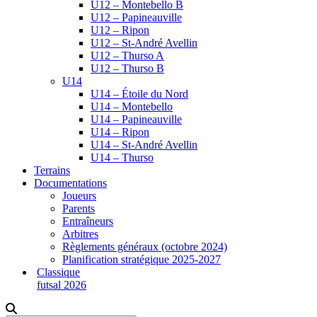
U12 – Montebello B
U12 – Papineauville
U12 – Ripon
U12 – St-André Avellin
U12 – Thurso A
U12 – Thurso B
U14
U14 – Étoile du Nord
U14 – Montebello
U14 – Papineauville
U14 – Ripon
U14 – St-André Avellin
U14 – Thurso
Terrains
Documentations
Joueurs
Parents
Entraîneurs
Arbitres
Règlements généraux (octobre 2024)
Planification stratégique 2025-2027
Classique
futsal 2026