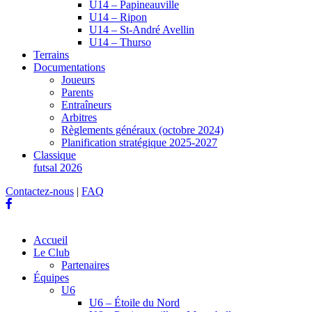
U14 – Papineauville
U14 – Ripon
U14 – St-André Avellin
U14 – Thurso
Terrains
Documentations
Joueurs
Parents
Entraîneurs
Arbitres
Règlements généraux (octobre 2024)
Planification stratégique 2025-2027
Classique
futsal 2026
Contactez-nous
|
FAQ
Accueil
Le Club
Partenaires
Équipes
U6
U6 – Étoile du Nord