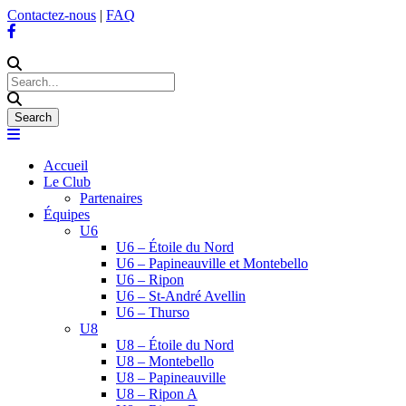
Contactez-nous
|
FAQ
Accueil
Le Club
Partenaires
Équipes
U6
U6 – Étoile du Nord
U6 – Papineauville et Montebello
U6 – Ripon
U6 – St-André Avellin
U6 – Thurso
U8
U8 – Étoile du Nord
U8 – Montebello
U8 – Papineauville
U8 – Ripon A