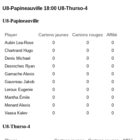
U8-Papineauville
18:00
U8-Thurso-4
U8-Papineauville
Player
Cartons jaunes
Cartons rouges
Affilié
Aubin Lea-Rose
0
0
0
Chartrand Hugo
0
0
0
Denis Michael
0
0
0
Desroches Ryan
0
0
0
Gamache Alexis
0
0
0
Gauvreau Jakob
0
0
0
Leroux Eugenie
0
0
0
Mantha Émile
0
0
0
Menard Alexis
0
0
0
Vaasa Kalev
0
0
0
U8-Thurso-4