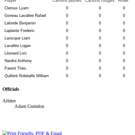
Player
Cartons jaunes
Cartons rouges
Affilié
Cleroux Lyam
0
0
0
Goneau Lavallee Rafael
0
0
0
Lalonde Benjamin
0
0
0
Laplante Frederic
0
0
0
Larocque Liam
0
0
0
Lavallée Logan
0
0
0
Léonard Loïc
0
0
0
Nardini Anthony
0
0
0
Parent Théo
0
0
0
Quilleré Robitaille William
0
0
0
Officials
Arbitre
Adam Guindon