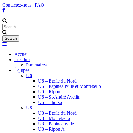
Contactez-nous
|
FAQ
Accueil
Le Club
Partenaires
Équipes
U6
U6 – Étoile du Nord
U6 – Papineauville et Montebello
U6 – Ripon
U6 – St-André Avellin
U6 – Thurso
U8
U8 – Étoile du Nord
U8 – Montebello
U8 – Papineauville
U8 – Ripon A