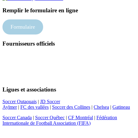
Remplir le formulaire en ligne
Formulaire
Fournisseurs officiels
Suivez-nous
Ligues et associations
Soccer Outaouais
|
JD Soccer
Aylmer
|
FC des vallées
|
Soccer des Collines
|
Chelsea
|
Gatineau
Soccer Canada
|
Soccer Québec
|
CF Montréal
|
Fédération
Internationale de Football Association (FIFA)