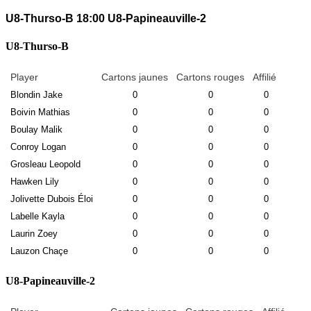
U8-Thurso-B
18:00
U8-Papineauville-2
U8-Thurso-B
Player
Cartons jaunes
Cartons rouges
Affilié
Blondin Jake
0
0
0
Boivin Mathias
0
0
0
Boulay Malik
0
0
0
Conroy Logan
0
0
0
Grosleau Leopold
0
0
0
Hawken Lily
0
0
0
Jolivette Dubois Éloi
0
0
0
Labelle Kayla
0
0
0
Laurin Zoey
0
0
0
Lauzon Chaçe
0
0
0
U8-Papineauville-2