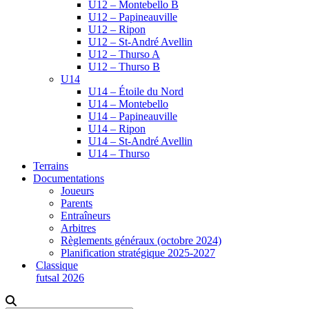
U12 – Montebello B
U12 – Papineauville
U12 – Ripon
U12 – St-André Avellin
U12 – Thurso A
U12 – Thurso B
U14
U14 – Étoile du Nord
U14 – Montebello
U14 – Papineauville
U14 – Ripon
U14 – St-André Avellin
U14 – Thurso
Terrains
Documentations
Joueurs
Parents
Entraîneurs
Arbitres
Règlements généraux (octobre 2024)
Planification stratégique 2025-2027
Classique
futsal 2026