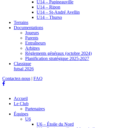
U14 – Papineauville
U14 – Ripon
U14 – St-André Avellin
U14 – Thurso
Terrains
Documentations
Joueurs
Parents
Entraîneurs
Arbitres
Règlements généraux (octobre 2024)
Planification stratégique 2025-2027
Classique
futsal 2026
Contactez-nous
|
FAQ
Accueil
Le Club
Partenaires
Équipes
U6
U6 – Étoile du Nord