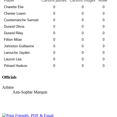
Player
Cartons jaunes
Cartons rouges
Affilié
Charette Elie
0
0
0
Chenier Loann
0
0
0
Courtemanche Samuel
0
0
0
Durand Olivia
0
0
0
Durand Riley
0
0
0
Fillion Milan
0
0
0
Johnston Guillaume
0
0
0
Larouche Jayden
0
0
0
Lauzon Léa
0
0
0
Périard Hudson
0
0
0
Officials
Arbitre
Ann-Sophie Marquis