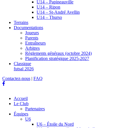
U14 – Papineauville
U14 – Ripon
U14 – St-André Avellin
U14 – Thurso
Terrains
Documentations
Joueurs
Parents
Entraîneurs
Arbitres
Règlements généraux (octobre 2024)
Planification stratégique 2025-2027
Classique
futsal 2026
Contactez-nous
|
FAQ
Accueil
Le Club
Partenaires
Équipes
U6
U6 – Étoile du Nord