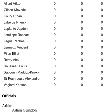
Allard Viktor
0
0
0
Gilbert Maverick
0
0
0
Koury Ethan
0
0
0
Laberge Phenix
0
0
0
Laplante Jayden
0
0
0
Latulippe Raphael
0
0
0
Legris Raphael
0
0
0
Lemieux Vincent
0
0
0
Pilon Elliot
0
0
0
Remy Alexi
0
0
0
Rousseau Louis
0
0
0
Sabourin Maddox-Knoxx
0
0
0
St-Roch Louis Alexandre
0
0
0
Vegiard Karlson
0
0
0
Officials
Arbitre
Adam Guindon