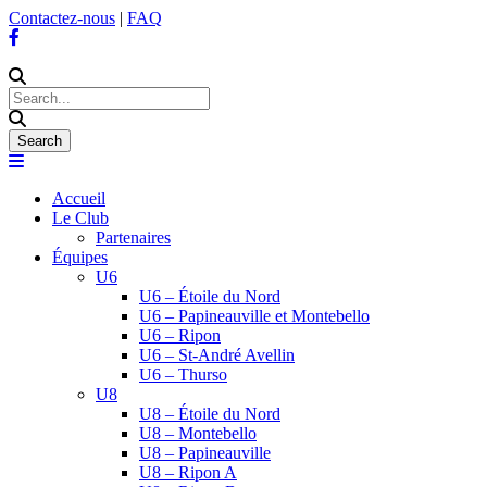
Contactez-nous
|
FAQ
Accueil
Le Club
Partenaires
Équipes
U6
U6 – Étoile du Nord
U6 – Papineauville et Montebello
U6 – Ripon
U6 – St-André Avellin
U6 – Thurso
U8
U8 – Étoile du Nord
U8 – Montebello
U8 – Papineauville
U8 – Ripon A