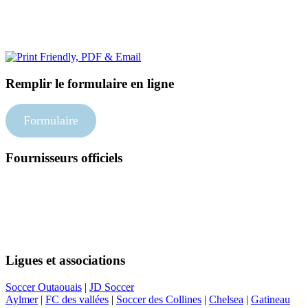
Remplir le formulaire en ligne
Formulaire
Fournisseurs officiels
Suivez-nous
Ligues et associations
Soccer Outaouais
|
JD Soccer
Aylmer
|
FC des vallées
|
Soccer des Collines
|
Chelsea
|
Gatineau