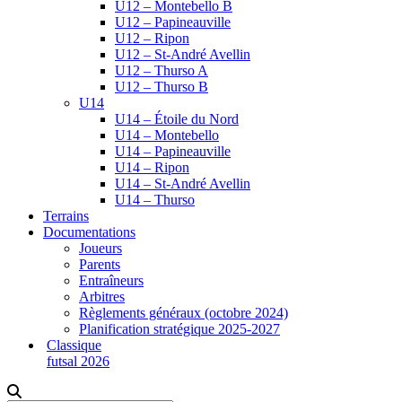
U12 – Montebello B
U12 – Papineauville
U12 – Ripon
U12 – St-André Avellin
U12 – Thurso A
U12 – Thurso B
U14
U14 – Étoile du Nord
U14 – Montebello
U14 – Papineauville
U14 – Ripon
U14 – St-André Avellin
U14 – Thurso
Terrains
Documentations
Joueurs
Parents
Entraîneurs
Arbitres
Règlements généraux (octobre 2024)
Planification stratégique 2025-2027
Classique
futsal 2026