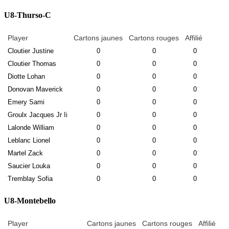
U8-Thurso-C
Player
Cartons jaunes
Cartons rouges
Affilié
Cloutier Justine
0
0
0
Cloutier Thomas
0
0
0
Diotte Lohan
0
0
0
Donovan Maverick
0
0
0
Emery Sami
0
0
0
Groulx Jacques Jr Ii
0
0
0
Lalonde William
0
0
0
Leblanc Lionel
0
0
0
Martel Zack
0
0
0
Saucier Louka
0
0
0
Tremblay Sofia
0
0
0
U8-Montebello
Player
Cartons jaunes
Cartons rouges
Affilié